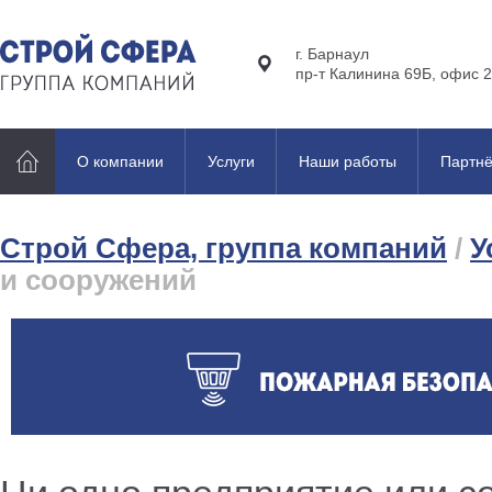
г. Барнаул
пр-т Калинина 69Б, офис 2
О компании
Услуги
Наши работы
Партн
Строй Сфера, группа компаний
/
У
и сооружений