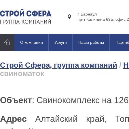
г. Барнаул
пр-т Калинина 69Б, офис 2
О компании
Услуги
Наши работы
Партн
Строй Сфера, группа компаний
/
Н
свиноматок
Объект
: Свинокомплекс на 12
Адрес
Алтайский край, Топч